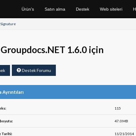
Ürün's
Satın alma
Destek
Web siteleri
H
.Signature
Groupdocs.NET 1.6.0 için
mek
Destek Forumu
 Ayrıntıları
eks:
115
boyutu:
47.0 MB
 Tarihi:
11/21/2014