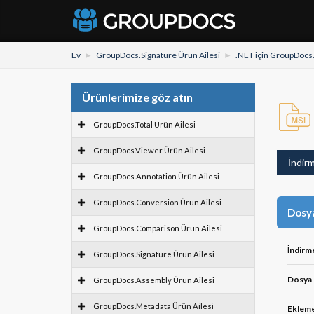
Ev
GroupDocs.Signature Ürün Ailesi
.NET için GroupDocs
Ürünlerimize göz atın
GroupDocs.Total Ürün Ailesi
GroupDocs.Viewer Ürün Ailesi
İndir
GroupDocs.Annotation Ürün Ailesi
GroupDocs.Conversion Ürün Ailesi
Dosya
GroupDocs.Comparison Ürün Ailesi
İndirm
GroupDocs.Signature Ürün Ailesi
Dosya 
GroupDocs.Assembly Ürün Ailesi
GroupDocs.Metadata Ürün Ailesi
Ekleme