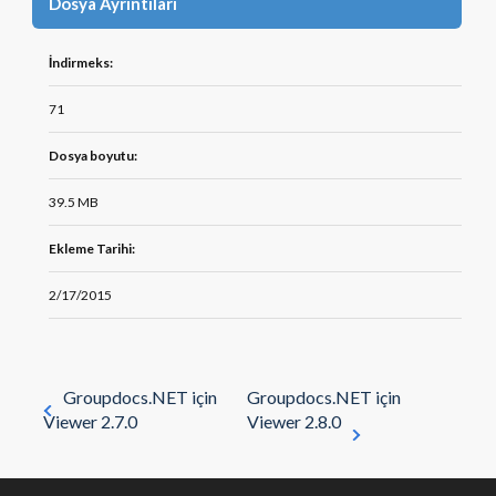
Dosya Ayrıntıları
İndirmeks:
71
Dosya boyutu:
39.5 MB
Ekleme Tarihi:
2/17/2015
Groupdocs.NET için
Groupdocs.NET için
Viewer 2.7.0
Viewer 2.8.0