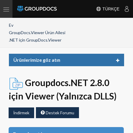
Toggle
TÜRKÇE
navigation
Ev
GroupDocs.Viewer Ürün Ailesi
.NET için GroupDocs.Viewer
Toggle
Ürünlerimize göz atın
navigat
Groupdocs.NET 2.8.0
için Viewer (Yalnızca DLLS)
İndirmek
Destek Forumu