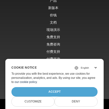
产品
新版本
价钱
文档
现场演示
免费支持
免费咨询
付费支持
付费咨询
博客
COOKIE NOTICE
网站
To provide you with the best experience, we use cookies for
personalization, analytics, and ads. By using our site, you agree
关于
to
our cookie policy
.
ACCEPT
CUSTOMIZE
DENY
© Aspose Pty Ltd 2001-2026.版权所有。