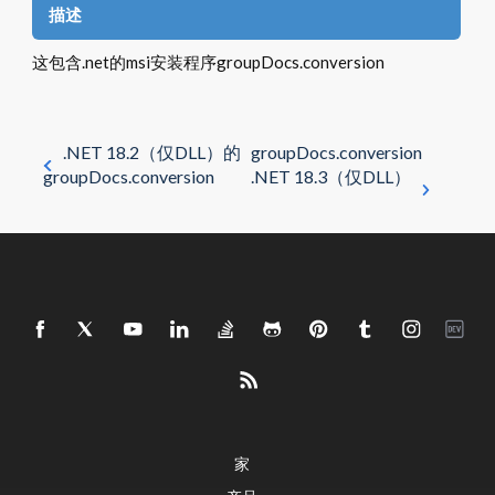
描述
这包含.net的msi安装程序groupDocs.conversion
.NET 18.2（仅DLL）的
groupDocs.conversion
groupDocs.conversion
.NET 18.3（仅DLL）
家