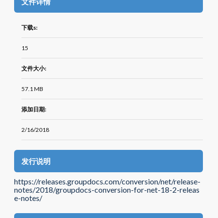
文件详情
下载s:
15
文件大小:
57.1 MB
添加日期:
2/16/2018
发行说明
https://releases.groupdocs.com/conversion/net/release-
notes/2018/groupdocs-conversion-for-net-18-2-releas
e-notes/