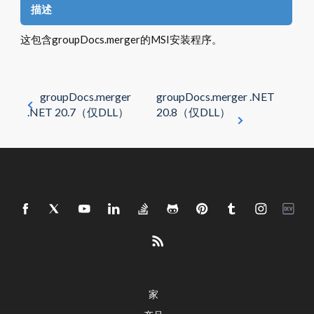
描述
这包含groupDocs.merger的MSI安装程序。
groupDocs.merger
groupDocs.merger .NET
.NET 20.7（仅DLL）
20.8（仅DLL）
家