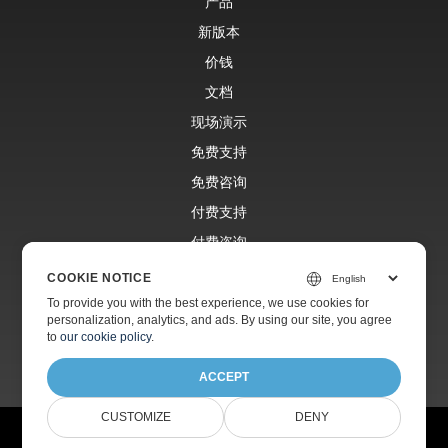
产品
新版本
价钱
文档
现场演示
免费支持
免费咨询
付费支持
付费咨询
博客
COOKIE NOTICE
网站
To provide you with the best experience, we use cookies for
personalization, analytics, and ads. By using our site, you agree
关于
to
our cookie policy
.
ACCEPT
CUSTOMIZE
DENY
© Aspose Pty Ltd 2001-2026.版权所有。