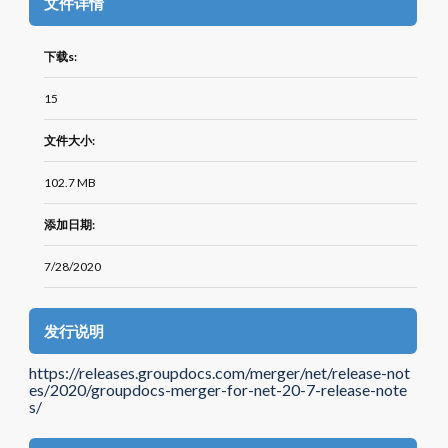
文件详情
下载s:
15
文件大小:
102.7 MB
添加日期:
7/28/2020
发行说明
https://releases.groupdocs.com/merger/net/release-not
es/2020/groupdocs-merger-for-net-20-7-release-note
s/