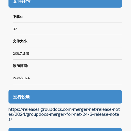
文件详情
下载s:
37
文件大小:
208.71MB
添加日期:
26/3/2024
发行说明
https://releases.groupdocs.com/merger/net/release-not
es/2024/groupdocs-merger-for-net-24-3-release-note
s/