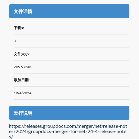
文件详情
下载s:
3
文件大小:
209.97MB
添加日期:
18/4/2024
发行说明
https://releases.groupdocs.com/merger/net/release-not
es/2024/groupdocs-merger-for-net-24-4-release-note
s/