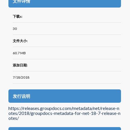
文件详情
下载s:
30
文件大小:
60.7 MB
添加日期:
7/18/2018
发行说明
https://releases.groupdocs.com/metadata/net/release-n
otes/2018/groupdocs-metadata-for-net-18-7-release-n
otes/