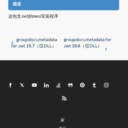
描述
这包含.net的mesi安装程序
groupdocs.metadata
groupdocs.metadata for
for .net 18.7（仅DLL）
.net 18.8（仅DLL）
家