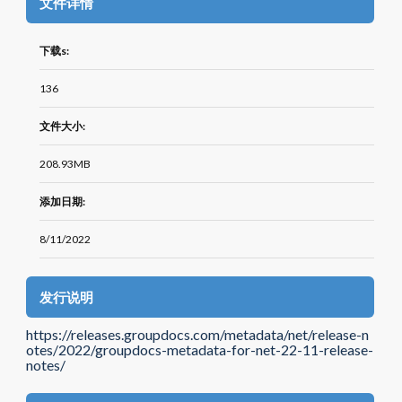
文件详情
下载s:
136
文件大小:
208.93MB
添加日期:
8/11/2022
发行说明
https://releases.groupdocs.com/metadata/net/release-n
otes/2022/groupdocs-metadata-for-net-22-11-release-
notes/