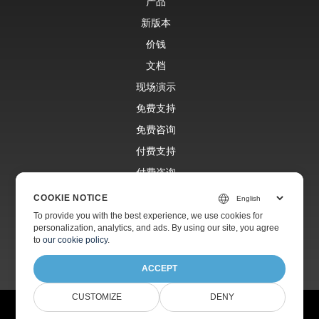
产品
新版本
价钱
文档
现场演示
免费支持
免费咨询
付费支持
付费咨询
博客
COOKIE NOTICE
网站
To provide you with the best experience, we use cookies for
personalization, analytics, and ads. By using our site, you agree
关于
to
our cookie policy
.
ACCEPT
CUSTOMIZE
DENY
© Aspose Pty Ltd 2001-2026.版权所有。