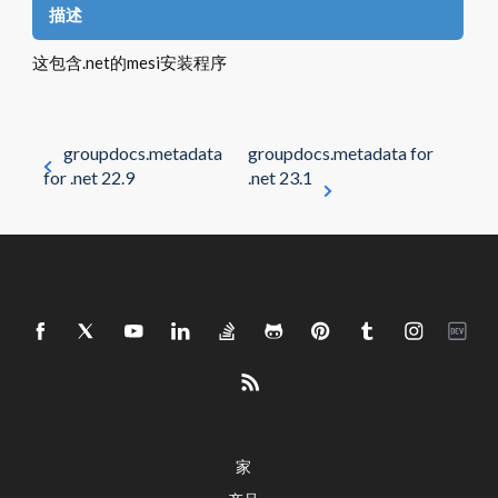
描述
这包含.net的mesi安装程序
groupdocs.metadata
groupdocs.metadata for
for .net 22.9
.net 23.1
家