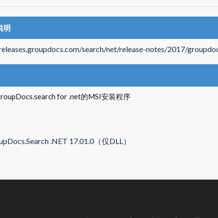
说明
/releases.groupdocs.com/search/net/release-notes/2017/groupdo
upDocs.search for .net的MSI安装程序
upDocs.Search .NET 17.01.0（仅DLL）