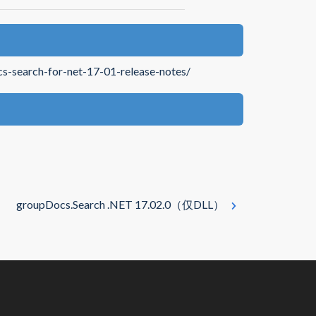
cs-search-for-net-17-01-release-notes/
groupDocs.Search .NET 17.02.0（仅DLL）