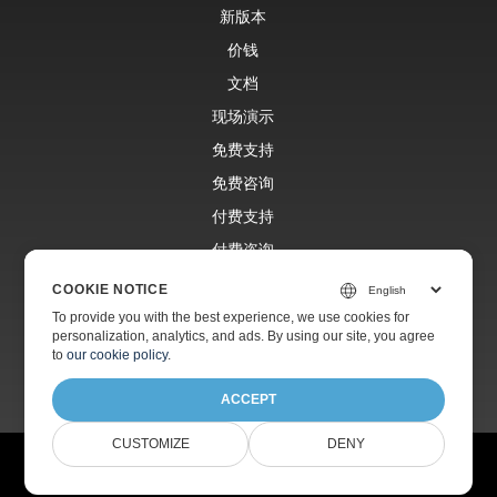
新版本
价钱
文档
现场演示
免费支持
免费咨询
付费支持
付费咨询
博客
COOKIE NOTICE
网站
To provide you with the best experience, we use cookies for
personalization, analytics, and ads. By using our site, you agree
关于
to
our cookie policy
.
ACCEPT
CUSTOMIZE
DENY
© Aspose Pty Ltd 2001-2026.版权所有。
隐私政策
使用条款
接触