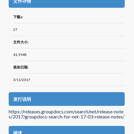
文件详情
下载s:
27
文件大小:
41.9 MB
添加日期:
3/11/2017
发行说明
https://releases.groupdocs.com/search/net/release-note
s/2017/groupdocs-search-for-net-17-03-release-notes/
描述