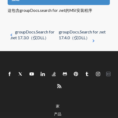
这包含groupDocs.search for .net的MSI安装程序
groupDocs.Search for
groupDocs.Search for .net
.net 17.3.0（仅DLL）
17.4.0（仅DLL）
家
产品