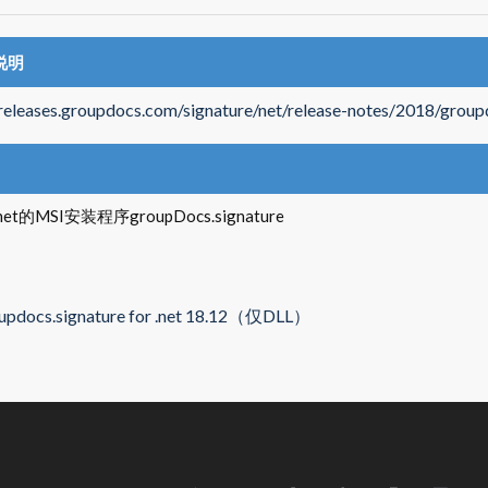
说明
/releases.groupdocs.com/signature/net/release-notes/2018/group
et的MSI安装程序groupDocs.signature
updocs.signature for .net 18.12（仅DLL）