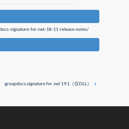
docs-signature-for-net-18-11-release-notes/
groupdocs.signature for .net 19.1（仅DLL）