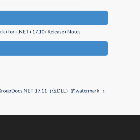
mark+for+.NET+17.10+Release+Notes
GroupDocs.NET 17.11（仅DLL）的watermark