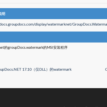
说明
//docs.groupdocs.com/display/watermarknet/GroupDocs.Water
et的groupDocs.watermark的MSI安装程序
oupDocs.NET 17.10（仅DLL）的watermark